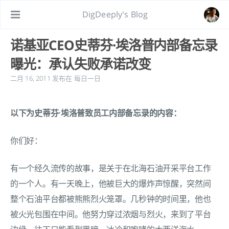
DigDeeply's Blog
诺基亚CEO史蒂芬·埃洛普内部备忘录
曝光：承认失败承诺改变
二月 16, 2011
发布在
每日一日
以下为史蒂芬·埃洛普致员工内部备忘录的内容：
你们好：
有一个经久流传的故事，是关于在北海石油开采平台工作
的一个人。有一天晚上，他被巨大的爆炸声惊醒，突然间
整个石油平台都被熊熊烈火笼罩。几秒钟的时间里，他也
被火光包围在中间。他努力穿过浓烟与烈火，来到了平台