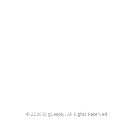
© 2026 DigDeeply. All Rights Reserved