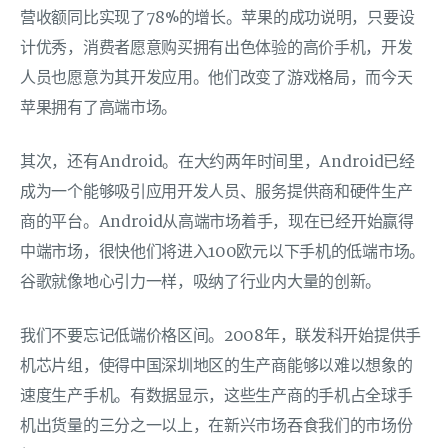
营收额同比实现了78%的增长。苹果的成功说明，只要设
计优秀，消费者愿意购买拥有出色体验的高价手机，开发
人员也愿意为其开发应用。他们改变了游戏格局，而今天
苹果拥有了高端市场。
其次，还有Android。在大约两年时间里，Android已经
成为一个能够吸引应用开发人员、服务提供商和硬件生产
商的平台。Android从高端市场着手，现在已经开始赢得
中端市场，很快他们将进入100欧元以下手机的低端市场。
谷歌就像地心引力一样，吸纳了行业内大量的创新。
我们不要忘记低端价格区间。2008年，联发科开始提供手
机芯片组，使得中国深圳地区的生产商能够以难以想象的
速度生产手机。有数据显示，这些生产商的手机占全球手
机出货量的三分之一以上，在新兴市场吞食我们的市场份