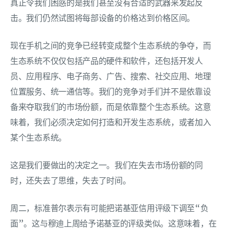
真正令我们困惑的是我们甚至没有合适的武器来发起反
击。我们仍然试图将每部设备的价格达到价格区间。
现在手机之间的竞争已经转变成整个生态系统的争夺，而
生态系统不仅仅包括产品的硬件和软件，还包括开发人
员、应用程序、电子商务、广告、搜索、社交应用、地理
位置服务、统一通信等。我们的竞争对手们并不是依靠设
备来夺取我们的市场份额，而是依靠整个生态系统。这意
味着，我们必须决定如何打造和开发生态系统，或者加入
某个生态系统。
这是我们要做出的决定之一。我们在失去市场份额的同
时，还失去了思维，失去了时间。
周二，标准普尔表示有可能把诺基亚信用评级下调至“负
面”。这与穆迪上周给予诺基亚的评级类似。这意味着，在