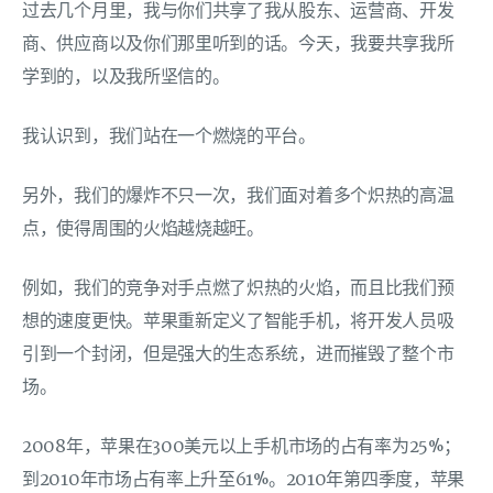
过去几个月里，我与你们共享了我从股东、运营商、开发
商、供应商以及你们那里听到的话。今天，我要共享我所
学到的，以及我所坚信的。
我认识到，我们站在一个燃烧的平台。
另外，我们的爆炸不只一次，我们面对着多个炽热的高温
点，使得周围的火焰越烧越旺。
例如，我们的竞争对手点燃了炽热的火焰，而且比我们预
想的速度更快。苹果重新定义了智能手机，将开发人员吸
引到一个封闭，但是强大的生态系统，进而摧毁了整个市
场。
2008年，苹果在300美元以上手机市场的占有率为25%；
到2010年市场占有率上升至61%。2010年第四季度，苹果