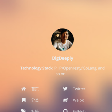
DigDeeply
Technology Stack
: PHP/Openresty/GoLang, and
so on…
首页
Twitter
分类
Weibo
标签
GitHub