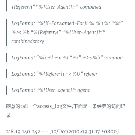
{Referer}i” “%{User-Agent}i”” combined
LogFormat “%{X-Forwarded-For}i %l %u %t “%r”
%>s %b “%{Referer}i” “%{User-Agent}i””
combinedproxy
LogFormat “%h %l %u %t “%r” %>s %b” common
LogFormat “%{Referer}i -> %U” referer
LogFormat “%{User-agent}i” agent
随意的tail一个access_log文件,下面是一条经典的访问记
录
218.19.140.242 – – [10/Dec/2010:09:31:17 +0800]