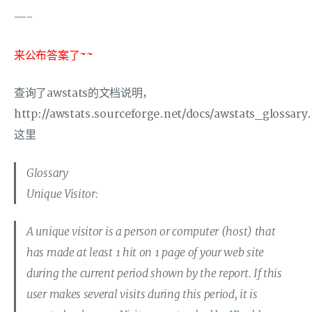
—-
来公布答案了~~
查询了awstats的文档说明，
http://awstats.sourceforge.net/docs/awstats_glossary
这里
Glossary
Unique Visitor:
A unique visitor is a person or computer (host) that
has made at least 1 hit on 1 page of your web site
during the current period shown by the report. If this
user makes several visits during this period, it is