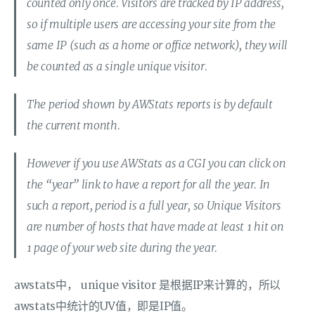
counted only once. Visitors are tracked by IP address,
so if multiple users are accessing your site from the
same IP (such as a home or office network), they will
be counted as a single unique visitor.
The period shown by AWStats reports is by default
the current month.
However if you use AWStats as a CGI you can click on
the “year” link to have a report for all the year. In
such a report, period is a full year, so Unique Visitors
are number of hosts that have made at least 1 hit on
1 page of your web site during the year.
awstats中， unique visitor 是根据IP来计算的，所以
awstats中统计的UV值，即是IP值。