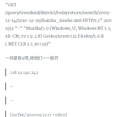
“GET
/query/trendxml/district/todayreturn/month/2009-
12-14/2010-12-09/haizhu_tianhe.xml HTTP/1.1” 200
1933 “-” “Mozilla/5.0 (Windows; U; Windows NT 5.1;
zh-CN; rv:1.9.2.8) Gecko/20100722 Firefox/3.6.8
(.NET CLR 3.5.30729)”
一共是有9项,将他们一一拆开
218.19.140.242
–
–
[10/Dec/2010:09:31:17 +0800]