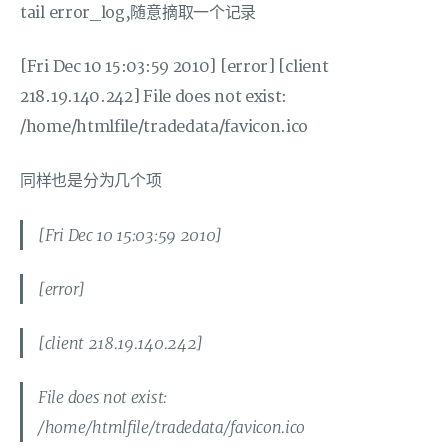
tail error_log,随意摘取一个记录
[Fri Dec 10 15:03:59 2010] [error] [client
218.19.140.242] File does not exist:
/home/htmlfile/tradedata/favicon.ico
同样也是分为几个项
[Fri Dec 10 15:03:59 2010]
[error]
[client 218.19.140.242]
File does not exist:
/home/htmlfile/tradedata/favicon.ico