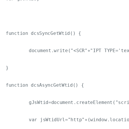
function dcsSyncGetWtid() {

	document.write("<SCR"+"IPT TYPE='text/javascript' SRC='"+"http"+(window.location.protocol.indexOf('https:')==0?'s':'')+"://"+gDomain+"/"+gDcsId+"/wtid.js"+"'></SCR"+"IPT>");

}

function dcsAsyncGetWtid() {

	gJsWtid=document.createElement("script");

	var jsWtidUrl="http"+(window.location.protocol.indexOf('https:')==0?'s':'')+"://"+gDomain+"/"+gDcsId+"/wtid.js";
