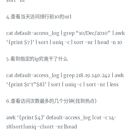
sort -nr
4.查看当天访问排行前10的url
cat default-access_log | grep “10/Dec/2010” | awk
‘{print $7}’ | sort | uniq -c | sort -nr | head -n 10
5.看到指定的ip究竟干了什么
cat default-access_log | grep 218.19.140.242 | awk
‘{print $1″t”$8}’ | sort | uniq -c | sort -nr | less
6.查看访问次数最多的几个分钟(找到热点)
awk ‘{print $4}’ default-access_log |cut -c 14-
18|sort|uniq -c|sort -nr|head