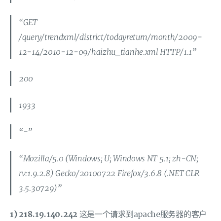
“GET
/query/trendxml/district/todayreturn/month/2009-
12-14/2010-12-09/haizhu_tianhe.xml HTTP/1.1”
200
1933
“-”
“Mozilla/5.0 (Windows; U; Windows NT 5.1; zh-CN;
rv:1.9.2.8) Gecko/20100722 Firefox/3.6.8 (.NET CLR
3.5.30729)”
1)
218.19.140.242
这是一个请求到apache服务器的客户