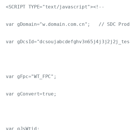
<SCRIPT TYPE="text/javascript"><!--

var gDomain="w.domain.com.cn";	// SDC Production Mode Domain

var gDcsId="dcsoujabcdefghv3n65j4j3j2j2j_test
var gFpc="WT_FPC";

var gConvert=true;

var gJsWtid;
