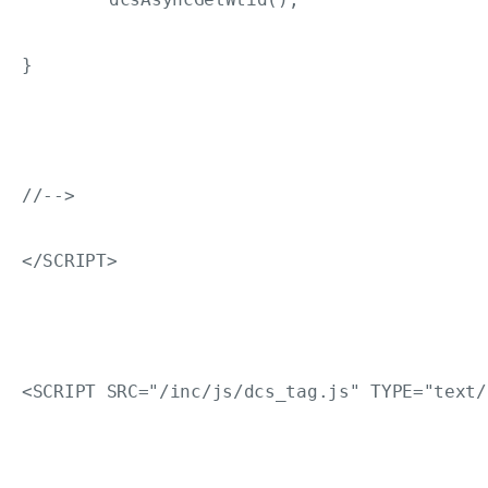
}

//-->

</SCRIPT>

<SCRIPT SRC="/inc/js/dcs_tag.js" TYPE="text/