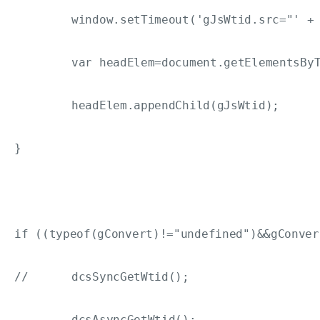
	window.setTimeout('gJsWtid.src="' + jsWtidUrl + '"',0);

	var headElem=document.getElementsByTagName("head")[0];

	headElem.appendChild(gJsWtid);

}

if ((typeof(gConvert)!="undefined")&&gConver
//	dcsSyncGetWtid();

	dcsAsyncGetWtid();
