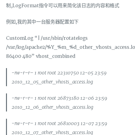
制,LogFormat指令可以用来简化该日志的内容和格式
例如,我的其中一台服务器配置如下
CustomLog “| /usr/sbin/rotatelogs
/var/log/apache2/%Y_%m_%d_other_vhosts_access.l
86400 480” vhost_combined
-rw-r–r– 1 root root 22310750 12-05 23:59
2010_12_05_other_vhosts_access.log
-rw-r–r– 1 root root 26873180 12-06 23:59
2010_12_06_other_vhosts_access.log
-rw-r–r– 1 root root 26810003 12-07 23:59
2010_12_07_other_vhosts_access.log