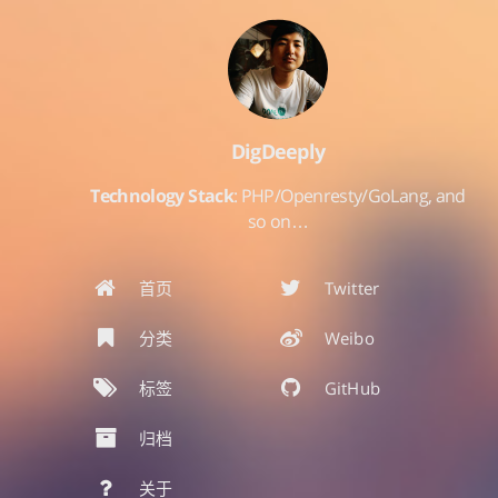
DigDeeply
Technology Stack
: PHP/Openresty/GoLang, and
so on…
首页
Twitter
分类
Weibo
标签
GitHub
归档
关于