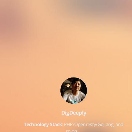
DigDeeply
Technology Stack
: PHP/Openresty/GoLang, and
so on…