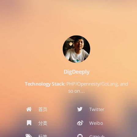
DigDeeply
Technology Stack
: PHP/Openresty/GoLang, and
so on…
首页
Twitter
分类
Weibo
标签
GitHub