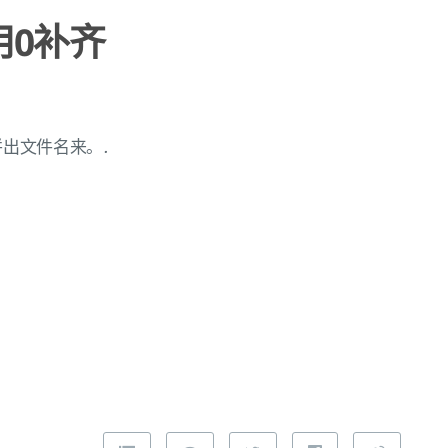
用0补齐
拼出文件名来。.