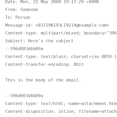
Date: Mon, 22 May 2000 19:17:29 +0000 

From: Someone 

To: Person 

Message-id: <83729KI93LI9214@example.com> 

Content-type: multipart/mixed; boundary="396
Subject: Here's the subject 

--396d983d6b89a 

Content-type: text/plain; charset=iso-8859-1 
Content-transfer-encoding: 8bit 

This is the body of the email. 

--396d983d6b89a 

Content-type: text/html; name=attachment.html
Content-disposition: inline; filename=attach