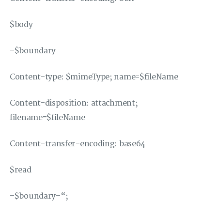
$body
–$boundary
Content-type: $mimeType; name=$fileName
Content-disposition: attachment;
filename=$fileName
Content-transfer-encoding: base64
$read
–$boundary–“;