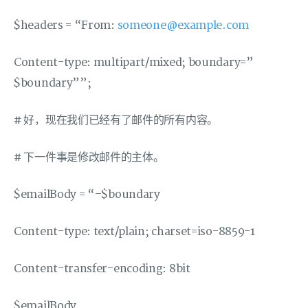
$headers = “From:
someone@example.com
Content-type: multipart/mixed; boundary=”
$boundary””;
# 好，现在我们已经有了邮件的所有内容。
# 下一件事是修改邮件的主体。
$emailBody = “–$boundary
Content-type: text/plain; charset=iso-8859-1
Content-transfer-encoding: 8bit
$emailBody