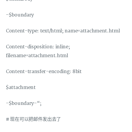
–$boundary
Content-type: text/html; name=attachment.html
Content-disposition: inline;
filename=attachment.html
Content-transfer-encoding: 8bit
$attachment
–$boundary–“;
# 现在可以把邮件发出去了