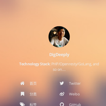
DigDeeply
Technology Stack
: PHP/Openresty/GoLang, and
so on…
首页
Twitter
分类
Weibo
标签
GitHub