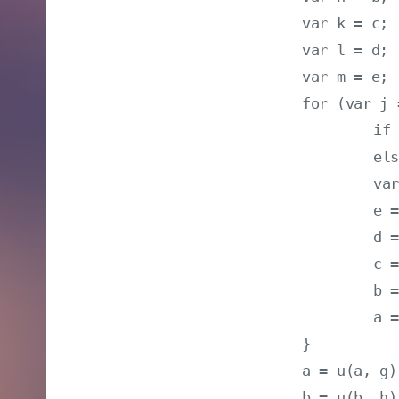
			var k = c;

			var l = d;

			var m = e;

			for (var j = 0; j < 80; j++) {

				if (j < 16) w[j] = x[i + j];

				else w[j] = v(w[j - 3] ^ w[j - 8] ^ w[j - 14] ^ w[j - 16], 1);

				var t = u(u(v(a, 5), q(j, b, c, d)), u(u(e, w[j]), r(j)));

				e = d;

				d = c;

				c = v(b, 30);

				b = a;

				a = t

			}

			a = u(a, g);

			b = u(b, h);
