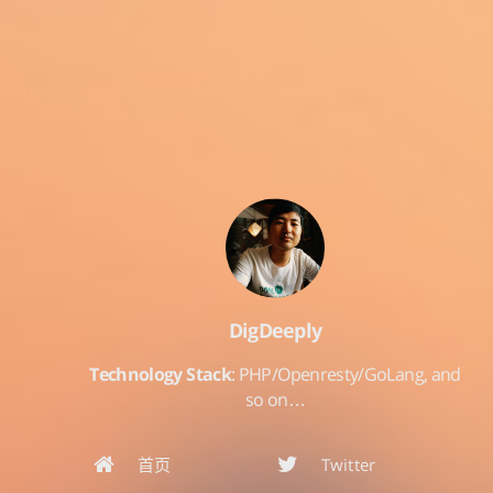
DigDeeply
Technology Stack
: PHP/Openresty/GoLang, and
so on…
首页
Twitter