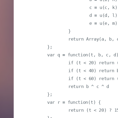
			c = u(c, k);

			d = u(d, l);

			e = u(e, m)

		}

		return Array(a, b, c, d, e)

	};

	var q = function(t, b, c, d) {

		if (t < 20) return (b & c) | ((~b) & d);

		if (t < 40) return b ^ c ^ d;

		if (t < 60) return (b & c) | (b & d) | (c & d);

		return b ^ c ^ d

	};

	var r = function(t) {

		return (t < 20) ? 1518500249: (t < 40) ? 1859775393: (t < 60) ? -1894007588: -899497514

	};
