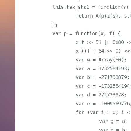
	this.hex_sha1 = function(s) {

		return A(p(z(s), s.length * o))

	};

	var p = function(x, f) {

		x[f >> 5] |= 0x80 << (24 - f % 32);

		x[((f + 64 >> 9) << 4) + 15] = f;

		var w = Array(80);

		var a = 1732584193;

		var b = -271733879;

		var c = -1732584194;

		var d = 271733878;

		var e = -1009589776;

		for (var i = 0; i < x.length; i += 16) {

			var g = a;

			var h = b;
