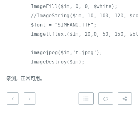
	ImageFill($im, 0, 0, $white);

	//ImageString($im, 10, 100, 120, $content, $black);

	$font = "SIMFANG.TTF";

	imagettftext($im, 20,0, 50, 150, $black ,$font,$content);

	imagejpeg($im,'t.jpeg');

亲测，正常可用。