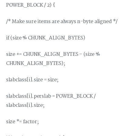
POWER_BLOCK / 2) {
/* Make sure items are always n-byte aligned */
if (size % CHUNK_ALIGN_BYTES)
size += CHUNK_ALIGN_BYTES – (size %
CHUNK_ALIGN_BYTES);
slabclass[i].size = size;
slabclass[i].perslab = POWER_BLOCK /
slabclass[i].size;
size *= factor;