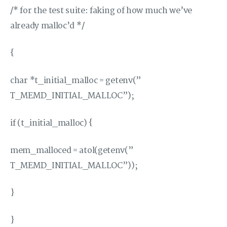
/* for the test suite: faking of how much we’ve
already malloc’d */
{
char *t_initial_malloc = getenv(”
T_MEMD_INITIAL_MALLOC”);
if (t_initial_malloc) {
mem_malloced = atol(getenv(”
T_MEMD_INITIAL_MALLOC”));
}
}