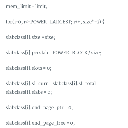
mem_limit = limit;
for(i=0; i<=POWER_LARGEST; i++, size*=2) {
slabclass[i].size = size;
slabclass[i].perslab = POWER_BLOCK / size;
slabclass[i].slots = 0;
slabclass[i].sl_curr = slabclass[i].sl_total =
slabclass[i].slabs = 0;
slabclass[i].end_page_ptr = 0;
slabclass[i].end_page_free = 0;