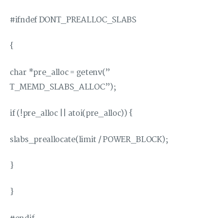
#ifndef DONT_PREALLOC_SLABS
{
char *pre_alloc = getenv(”
T_MEMD_SLABS_ALLOC”);
if (!pre_alloc || atoi(pre_alloc)) {
slabs_preallocate(limit / POWER_BLOCK);
}
}