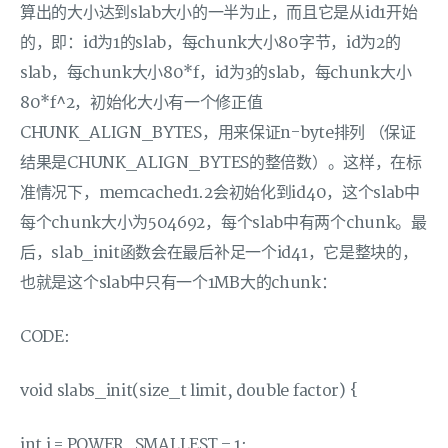
算出的大小达到slab大小的一半为止，而且它是从id1开始
的，即：id为1的slab，每chunk大小80字节，id为2的
slab，每chunk大小80*f，id为3的slab，每chunk大小
80*f^2，初始化大小有一个修正值
CHUNK_ALIGN_BYTES，用来保证n-byte排列 （保证
结果是CHUNK_ALIGN_BYTES的整倍数）。这样，在标
准情况下，memcached1.2会初始化到id40，这个slab中
每个chunk大小为504692，每个slab中有两个chunk。最
后，slab_init函数会在最后补足一个id41，它是整块的，
也就是这个slab中只有一个1MB大的chunk：
CODE:
void slabs_init(size_t limit, double factor) {
int i = POWER_SMALLEST – 1;