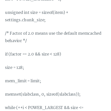
unsigned int size = sizeof(item) +
settings.chunk_size;
/* Factor of 2.0 means use the default memcached
behavior */
if (factor == 2.0 && size < 128)
size = 128;
mem_limit = limit;
memset(slabclass, 0, sizeof(slabclass));
while (++i < POWER_LARGEST && size <=