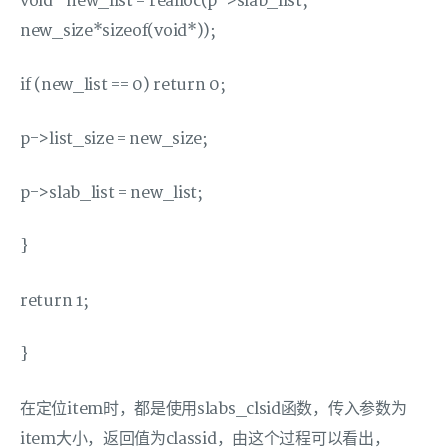
void *new_list = realloc(p->slab_list,
new_size*sizeof(void*));
if (new_list == 0) return 0;
p->list_size = new_size;
p->slab_list = new_list;
}
return 1;
}
在定位item时，都是使用slabs_clsid函数，传入参数为
item大小，返回值为classid，由这个过程可以看出，