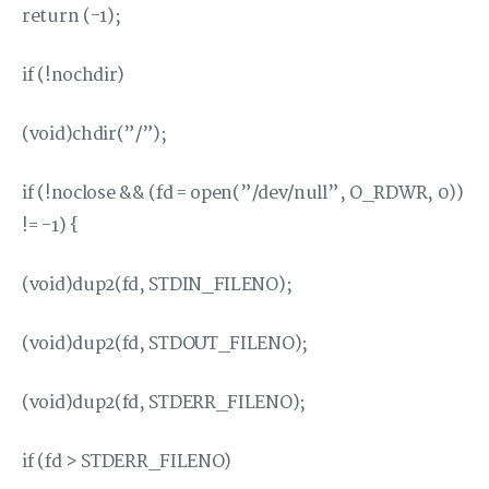
return (-1);
if (!nochdir)
(void)chdir(”/”);
if (!noclose && (fd = open(”/dev/null”, O_RDWR, 0))
!= -1) {
(void)dup2(fd, STDIN_FILENO);
(void)dup2(fd, STDOUT_FILENO);
(void)dup2(fd, STDERR_FILENO);
if (fd > STDERR_FILENO)