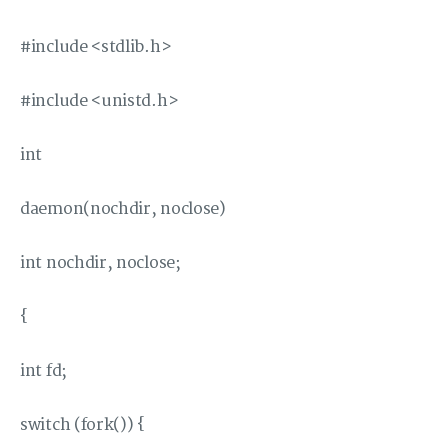
#include <stdlib.h>
#include <unistd.h>
int
daemon(nochdir, noclose)
int nochdir, noclose;
{
int fd;
switch (fork()) {