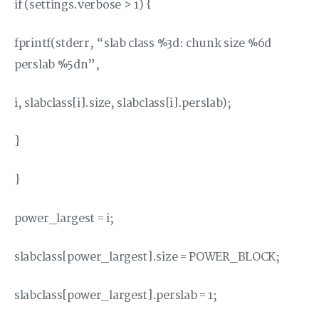
if (settings.verbose > 1) {
fprintf(stderr, “slab class %3d: chunk size %6d
perslab %5dn”,
i, slabclass[i].size, slabclass[i].perslab);
}
}
power_largest = i;
slabclass[power_largest].size = POWER_BLOCK;
slabclass[power_largest].perslab = 1;