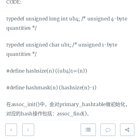
CODE:
typedef unsigned long int ub4; /* unsigned 4-byte
quantities */
typedef unsigned char ub1; /* unsigned 1-byte
quantities */
#define hashsize(n) ((ub4)1«(n))
#define hashmask(n) (hashsize(n)-1)
在assoc_init()中，会对primary_hashtable做初始化，
对应的hash操作包括：assoc_find()、
assoc_expand()、assoc_move_next_bucket()、
assoc_insert()、assoc_delete()，对应于item的读写操