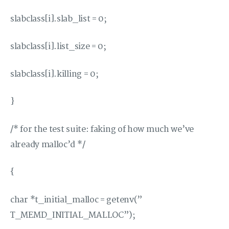
slabclass[i].slab_list = 0;
slabclass[i].list_size = 0;
slabclass[i].killing = 0;
}
/* for the test suite: faking of how much we’ve
already malloc’d */
{
char *t_initial_malloc = getenv(”
T_MEMD_INITIAL_MALLOC”);