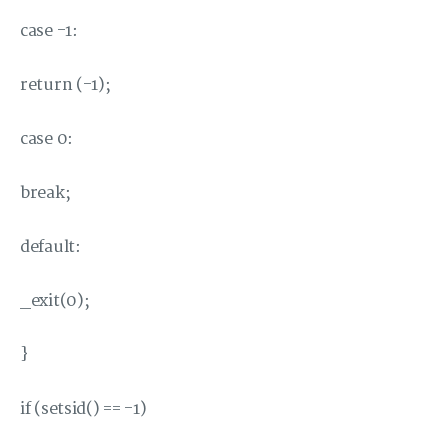
case -1:
return (-1);
case 0:
break;
default:
_exit(0);
}
if (setsid() == -1)