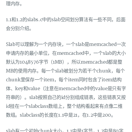
理内存。
1.1和1.2的slabs.c中的slab空间划分算法有一些不同，后面
会分别介绍。
Slab可以理解为一个内存块，一个slab是memcached一次
申请内存的最小单位，在memcached中，一个slab的大小
默认为1048576字节（1MB），所以memcached都是整
MB的使用内存。每一个slab被划分为若干个chunk，每个
chunk里保存一个item，每个item同时包含了item结构
体、key和value（注意在memcached中的value是只有字
符串的）。slab按照自己的id分别组成链表，这些链表又按
id挂在一个slabclass数组上，整个结构看起来有点像二维
数组。slabclass的长度在1.1中是21，在1.2中是200。
slab有一个初始chunk大小，1.1中是1字节，1.2中是80字