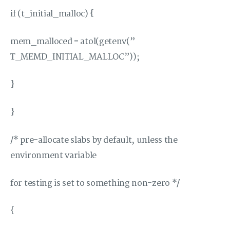
if (t_initial_malloc) {
mem_malloced = atol(getenv(”
T_MEMD_INITIAL_MALLOC”));
}
}
/* pre-allocate slabs by default, unless the
environment variable
for testing is set to something non-zero */
{