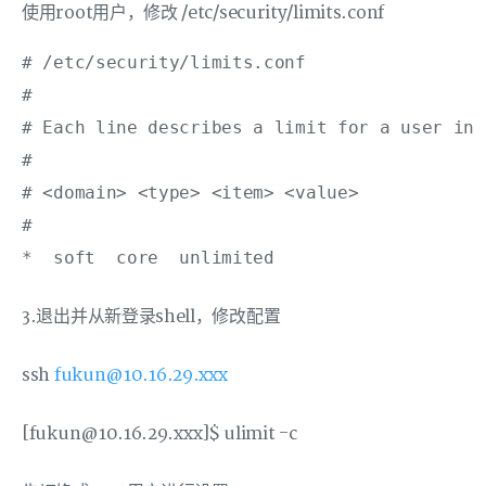
使用root用户，修改 /etc/security/limits.conf
# /etc/security/limits.conf

#

# Each line describes a limit for a user in 
#

# <domain> <type> <item> <value>

#

3.退出并从新登录shell，修改配置
ssh
fukun@10.16.29.xxx
[fukun@10.16.29.xxx]$ ulimit -c