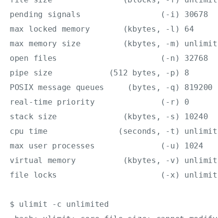
pending signals                 (-i) 30678

max locked memory       (kbytes, -l) 64

max memory size         (kbytes, -m) unlimite
open files                      (-n) 32768

pipe size            (512 bytes, -p) 8

POSIX message queues     (bytes, -q) 819200

real-time priority              (-r) 0

stack size              (kbytes, -s) 10240

cpu time               (seconds, -t) unlimite
max user processes              (-u) 1024

virtual memory          (kbytes, -v) unlimite
file locks                      (-x) unlimite
$ ulimit -c unlimited
