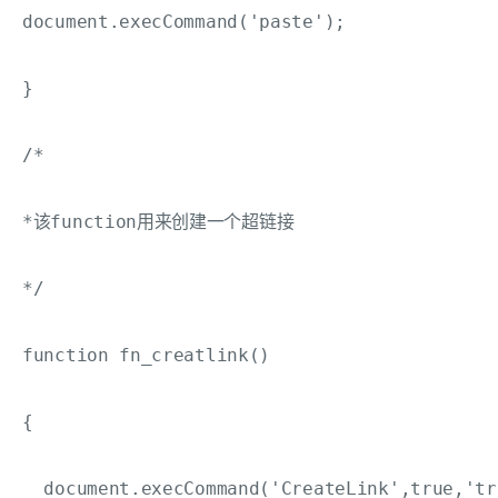
document.execCommand('paste');

} 

/*

*该function用来创建一个超链接

*/

function fn_creatlink()

{

  document.execCommand('CreateLink',true,