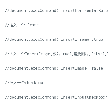
//document.execCommand('InsertHorizontalRule
//插入一个iframe

//document.execCommand('InsertIFrame',true,"a
//插入一个InsertImage,设为true时需要图片,false时
//document.execCommand('InsertImage',false,"a
//插入一个checkbox

//document.execCommand('InsertInputCheckbox'