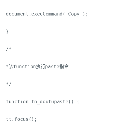
document.execCommand('Copy');

}

/*

*该function执行paste指令

*/

function fn_doufupaste() { 

tt.focus();
