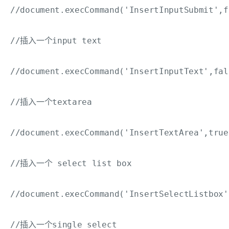
//document.execCommand('InsertInputSubmit',f
//插入一个input text

//document.execCommand('InsertInputText',fal
//插入一个textarea

//document.execCommand('InsertTextArea',true
//插入一个 select list box

//document.execCommand('InsertSelectListbox'
//插入一个single select
