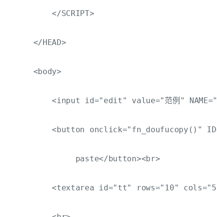
         </SCRIPT>

     </HEAD>

     <body>

         <input id="edit" value="范例" NAME="
         <button onclick="fn_doufucopy()" ID
              paste</button><br>

         <textarea id="tt" rows="10" cols="5
         <hr>
