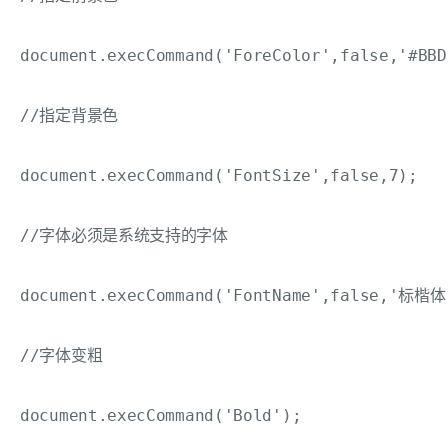
document.execCommand('ForeColor',false,'#BB
//指定背景色

document.execCommand('FontSize',false,7);  
//字体必须是系统支持的字体

document.execCommand('FontName',false,'标楷
//字体变粗

document.execCommand('Bold');
