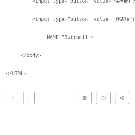
         <input type="button" value="保存或打印
         <input type="button" value="测试Refr
              NAME="Button11">

     </body>
