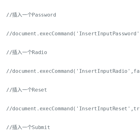
//插入一个Password

//document.execCommand('InsertInputPassword'
//插入一个Radio

//document.execCommand('InsertInputRadio',fa
//插入一个Reset

//document.execCommand('InsertInputReset',tr
//插入一个Submit
