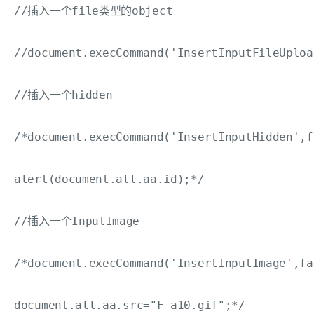
//插入一个file类型的object

//document.execCommand('InsertInputFileUploa
//插入一个hidden

/*document.execCommand('InsertInputHidden',f
alert(document.all.aa.id);*/

//插入一个InputImage

/*document.execCommand('InsertInputImage',fa
document.all.aa.src="F-a10.gif";*/
