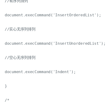
//有序列排列

document.execCommand('InsertOrderedList');

//实心无序列排列

document.execCommand('InsertUnorderedList');

//空心无序列排列

document.execCommand('Indent');

}

/*
