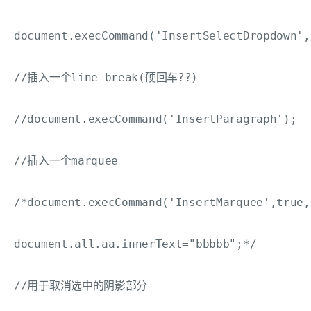
document.execCommand('InsertSelectDropdown',
//插入一个line break(硬回车??)

//document.execCommand('InsertParagraph');

//插入一个marquee

/*document.execCommand('InsertMarquee',true,"
document.all.aa.innerText="bbbbb";*/

//用于取消选中的阴影部分
