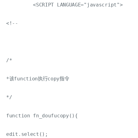
         <SCRIPT LANGUAGE="javascript">

<!--

/*

*该function执行copy指令

*/

function fn_doufucopy(){

edit.select();
