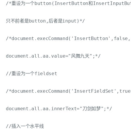
/*重设为一个button(InsertButton和InsertInputBu
只不前者是button,后者是input)*/

/*document.execCommand('InsertButton',false
document.all.aa.value="风舞九天";*/

//重设为一个fieldset

/*document.execCommand('InsertFieldSet',true
document.all.aa.innerText="刀剑如梦";*/

//插入一个水平线
