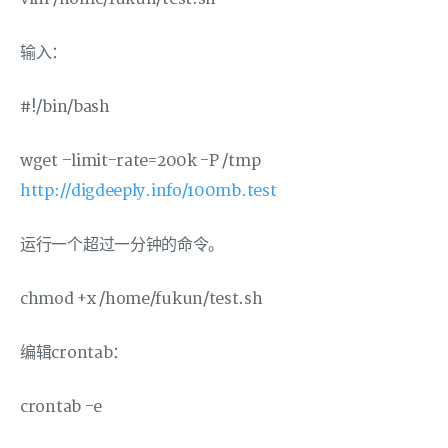
输入：
#!/bin/bash
wget –limit-rate=200k -P /tmp
http://digdeeply.info/100mb.test
运行一个超过一分钟的命令。
chmod +x /home/fukun/test.sh
编辑crontab：
crontab -e