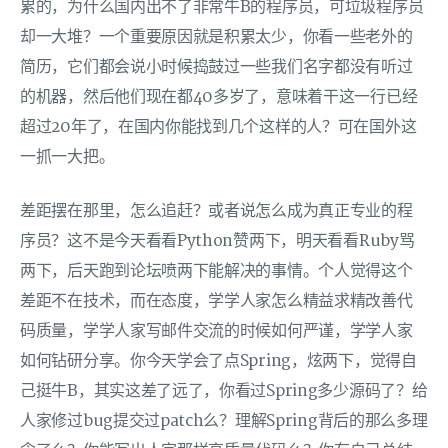
累的，为什么国内出不了非常牛B的程序员，可垃圾程序员
却一大堆？一个重要原因就是积累太少，你看一些老外的
简历，它们都会说小时候捣鼓过一些我们名字都没有听过
的机器，然后他们现在都40多岁了，意味着干这一行已经
超过20年了，在国内你能找到几个这样的人？可在国外这
一抓一大把。
差距摆在那里，怎么追赶？或者说怎么成为真正专业的程
序员？这不是今天看看Python赞两下，明天看看Ruby骂
两下，后天跑到论坛喷两下能解决的事情。个人觉得这个
差距不在技术，而在态度，学学人家怎么精益求精改善代
码质量，学学人家写邮件交流的时候如何严谨，学学人家
如何钻研分享。你今天学会了点Spring，炫两下，觉得自
己挺牛B，其实这差了远了，你看过Spring多少源码了？给
人家修过bug提交过patch么？理解Spring背后的那么多理