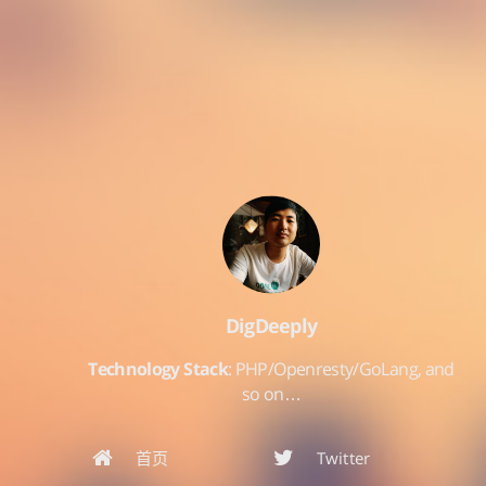
DigDeeply
Technology Stack
: PHP/Openresty/GoLang, and
so on…
首页
Twitter