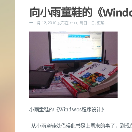
向小雨童鞋的《Wind
十一月 12, 2010
发布在
cc++
,
每日一日
,
汇编
小雨童鞋的《Windwos程序设计》
从小雨童鞋处借得此书是上周末的事了，到现