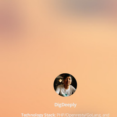
DigDeeply
Technology Stack
: PHP/Openresty/GoLang, and