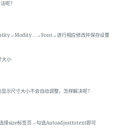
方法呢？
at→Entity→Modity…→Font→进行相应修改并保存设置
尺寸大小
iry的显示尺寸大小不会自动调整，怎样解决呢？
size标签页→勾选Autoadjusttotext即可