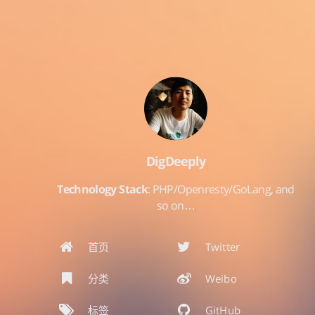
DigDeeply
Technology Stack
: PHP/Openresty/GoLang, and
so on…
首页
Twitter
分类
Weibo
标签
GitHub