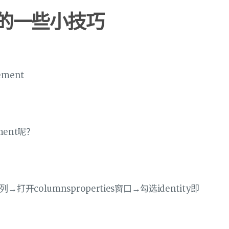
 设置的一些小技巧
ement
ment呢？
d列→打开columnsproperties窗口→勾选identity即