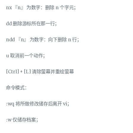
nx 『n』 为数字：删除 n 个字元；
dd 删除游标所在那一行；
ndd 『n』 为数字：向下删除 n 行；
u 取消前一个动作；
[Ctrl] + [L] 清除萤幕并重绘萤幕
命令模式：
:wq 将所做修改储存后离开 vi；
:w 仅储存档案；