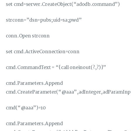
set cmd=server.CreateObject(“adodb.command”)
strconn=”dsn=pubs;uid=sa;pwd”
conn.Open strconn
set cmd.ActiveConnection=conn
cmd.CommandText = “{call oneinout(?,?)}”
cmd.Parameters.Append
cmd.CreateParameter(“@aaa”,adInteger,adParamInp
cmd(“@aaa”)=10
cmd.Parameters.Append