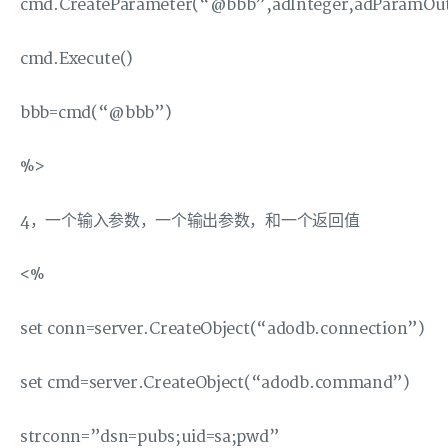
cmd.CreateParameter(“@bbb”,adInteger,adParamOu
cmd.Execute()
bbb=cmd(“@bbb”)
%>
4，一个输入参数，一个输出参数，和一个返回值
<%
set conn=server.CreateObject(“adodb.connection”)
set cmd=server.CreateObject(“adodb.command”)
strconn=”dsn=pubs;uid=sa;pwd”