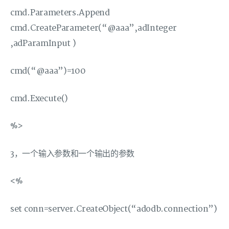
cmd.Parameters.Append
cmd.CreateParameter(“@aaa”,adInteger
,adParamInput )
cmd(“@aaa”)=100
cmd.Execute()
%>
3，一个输入参数和一个输出的参数
<%
set conn=server.CreateObject(“adodb.connection”)