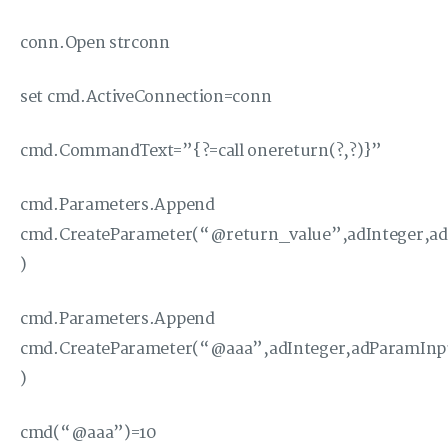
conn.Open strconn
set cmd.ActiveConnection=conn
cmd.CommandText=”{?=call onereturn(?,?)}”
cmd.Parameters.Append
cmd.CreateParameter(“@return_value”,adInteger,a
)
cmd.Parameters.Append
cmd.CreateParameter(“@aaa”,adInteger,adParamInp
)
cmd(“@aaa”)=10