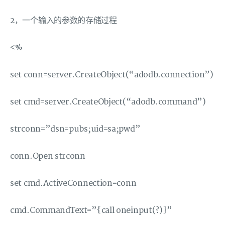
2，一个输入的参数的存储过程
<%
set conn=server.CreateObject(“adodb.connection”)
set cmd=server.CreateObject(“adodb.command”)
strconn=”dsn=pubs;uid=sa;pwd”
conn.Open strconn
set cmd.ActiveConnection=conn
cmd.CommandText=”{call oneinput(?)}”