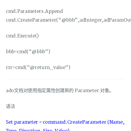
cmd.Parameters.Append
cmd.CreateParameter(“@bbb”,adInteger,adParamOu
cmd.Execute()
bbb=cmd(“@bbb”)
rrr=cmd(“@return_value”)
ado文档对使用指定属性创建新的 Parameter 对象。
语法
Set parameter = command.CreateParameter (Name,