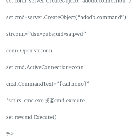
set conn=server.CreateObject(“adodb.connection”)
set cmd=server.CreateObject(“adodb.command”)
strconn=”dsn=pubs;uid=sa;pwd”
conn.Open strconn
set cmd.ActiveConnection=conn
cmd.CommandText=”{call nono}”
‘set rs=cmc.exe 或者cmd.execute
set rs=cmd.Execute()
%>