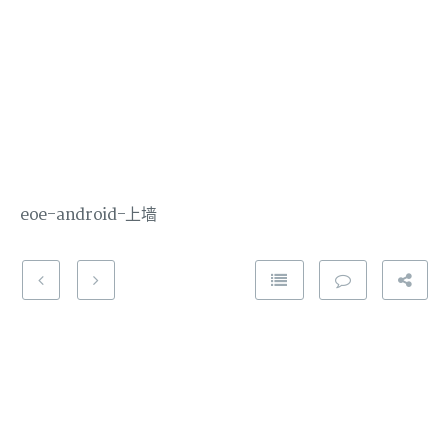
eoe-android-上墙