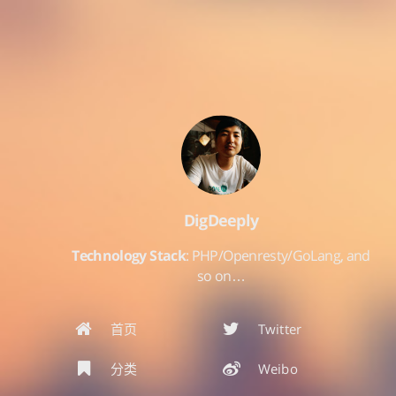
DigDeeply
Technology Stack
: PHP/Openresty/GoLang, and
so on…
首页
Twitter
分类
Weibo