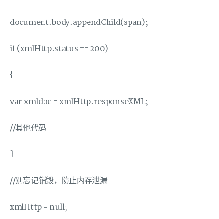
document.body.appendChild(span);
if (xmlHttp.status == 200)
{
var xmldoc = xmlHttp.responseXML;
//其他代码
}
//别忘记销毁，防止内存泄漏
xmlHttp = null;