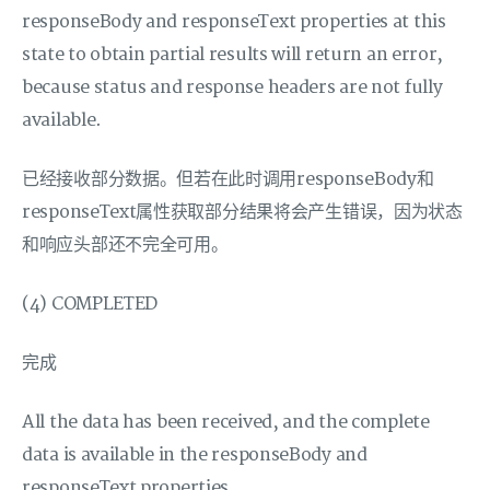
responseBody and responseText properties at this
state to obtain partial results will return an error,
because status and response headers are not fully
available.
已经接收部分数据。但若在此时调用responseBody和
responseText属性获取部分结果将会产生错误，因为状态
和响应头部还不完全可用。
(4) COMPLETED
完成
All the data has been received, and the complete
data is available in the responseBody and
responseText properties.