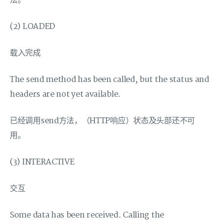
法。
(2) LOADED
载入完成
The send method has been called, but the status and
headers are not yet available.
已经调用send方法，（HTTP响应）状态及头部还不可
用。
(3) INTERACTIVE
交互
Some data has been received. Calling the