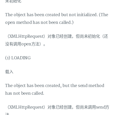
未初始化
The object has been created but not initialized. (The
open method has not been called.)
（XMLHttpRequest）对象已经创建，但尚未初始化（还
没有调用open方法）。
(1) LOADING
载入
The object has been created, but the send method
has not been called.
（XMLHttpRequest）对象已经创建，但尚未调用send方