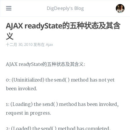
DigDeeply's Blog
AJAX readyState的五种状态及其含
义
十二月 30, 2010
发布在
Ajax
AJAX readyState的五种状态及其含义:
0: (Uninitialized) the send( ) method has not yet
been invoked.
1: (Loading) the send( ) method has been invoked,
request in progress.
2: (Loaded) the send( ) method has completed,