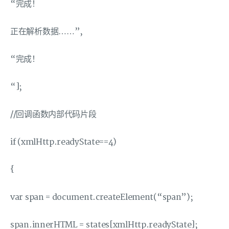
“完成！
正在解析数据……”,
“完成！
“];
//回调函数内部代码片段
if (xmlHttp.readyState==4)
{
var span = document.createElement(“span”);
span.innerHTML = states[xmlHttp.readyState];