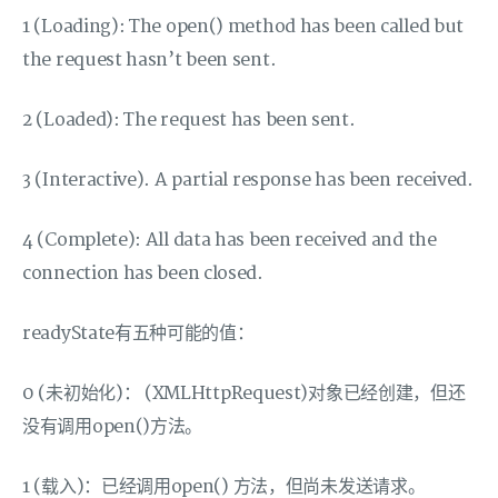
1 (Loading): The open() method has been called but
the request hasn’t been sent.
2 (Loaded): The request has been sent.
3 (Interactive). A partial response has been received.
4 (Complete): All data has been received and the
connection has been closed.
readyState有五种可能的值：
0 (未初始化)： (XMLHttpRequest)对象已经创建，但还
没有调用open()方法。
1 (载入)：已经调用open() 方法，但尚未发送请求。