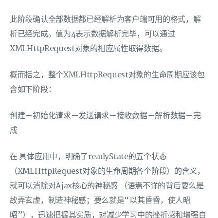
此阶段确认全部数据都已经解析为客户端可用的格式，解
析已经完成。值为4表示数据解析完毕，可以通过
XMLHttpRequest对象的相应属性取得数据。
概而括之，整个XMLHttpRequest对象的生命周期应该包
含如下阶段：
创建－初始化请求－发送请求－接收数据－解析数据－完
成
在 具体应用中，明确了readyState的五个状态
（XMLHttpRequest对象的生命周期各个阶段）的含义，
就可以消除对Ajax核心的神秘感 （语焉不详的背后要么是
故弄玄虚，制造神秘感；要么就是“以其昏昏，使人昭
昭”），迅速把握其实质，对减少学习中的挫折感和增强自