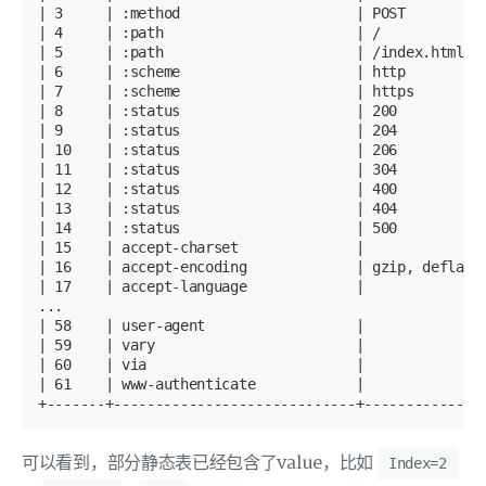
| 3     |
:method
| POST         
| 4     |
:path
| /            
| 5     |
:path
| /index.html  
| 6     |
:scheme
| http         
| 7     |
:scheme
| https        
| 8     |
:status
| 200          
| 9     |
:status
| 204          
| 10    |
:status
| 206          
| 11    |
:status
| 304          
| 12    |
:status
| 400          
| 13    |
:status
| 404          
| 14    |
:status
| 500          
| 15    |
 accept-charset              
|              
| 16    |
 accept-encoding             
| gzip, deflate
| 17    |
 accept-language             
|              
| 58    |
 user-agent                  
|              
| 59    |
 vary                        
|              
| 60    |
 via                         
|              
| 61    |
 www-authenticate            
|              
可以看到，部分静态表已经包含了value，比如
Index=2