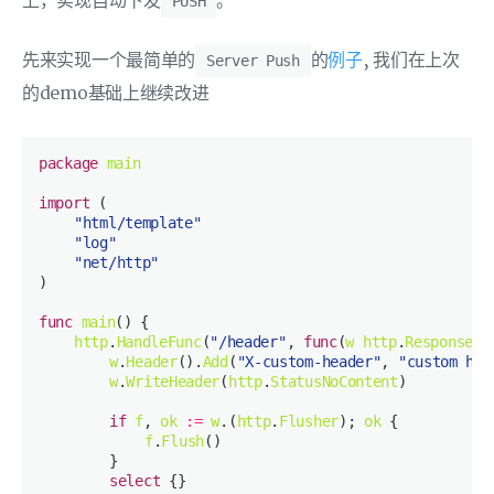
上，实现自动下发
。
PUSH
先来实现一个最简单的
的
例子
, 我们在上次
Server Push
的demo基础上继续改进
package
main
import
"html/template"
"log"
"net/http"
func
main
()
http
.
HandleFunc
(
"/header"
, 
func
(
w
http
.
ResponseWr
w
.
Header
().
Add
(
"X-custom-header"
, 
"custom hea
w
.
WriteHeader
(
http
.
StatusNoContent
if
f
, 
ok
:=
w
.(
http
.
Flusher
); 
ok
f
.
Flush
select