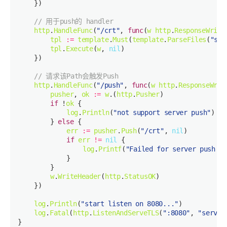
// 用于push的 handler
http
.
HandleFunc
(
"/crt"
, 
func
(
w
http
.
ResponseWrite
tpl
:=
template
.
Must
(
template
.
ParseFiles
(
"ser
tpl
.
Execute
(
w
, 
nil
// 请求该Path会触发Push
http
.
HandleFunc
(
"/push"
, 
func
(
w
http
.
ResponseWrit
pusher
, 
ok
:=
w
.(
http
.
Pusher
if
 !
ok
log
.
Println
(
"not support server push"
		} 
else
err
:=
pusher
.
Push
(
"/crt"
, 
nil
if
err
!=
nil
log
.
Printf
(
"Failed for server push: %
w
.
WriteHeader
(
http
.
StatusOK
log
.
Println
(
"start listen on 8080..."
log
.
Fatal
(
http
.
ListenAndServeTLS
(
":8080"
, 
"server