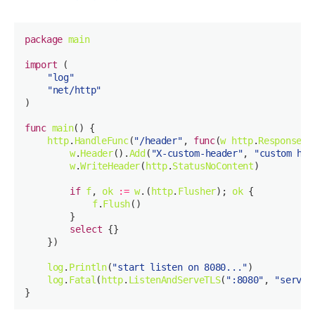
package
main
import
"log"
"net/http"
func
main
()
http
.
HandleFunc
(
"/header"
, 
func
(
w
http
.
ResponseWr
w
.
Header
().
Add
(
"X-custom-header"
, 
"custom hea
w
.
WriteHeader
(
http
.
StatusNoContent
if
f
, 
ok
:=
w
.(
http
.
Flusher
); 
ok
f
.
Flush
select
log
.
Println
(
"start listen on 8080..."
log
.
Fatal
(
http
.
ListenAndServeTLS
(
":8080"
, 
"server