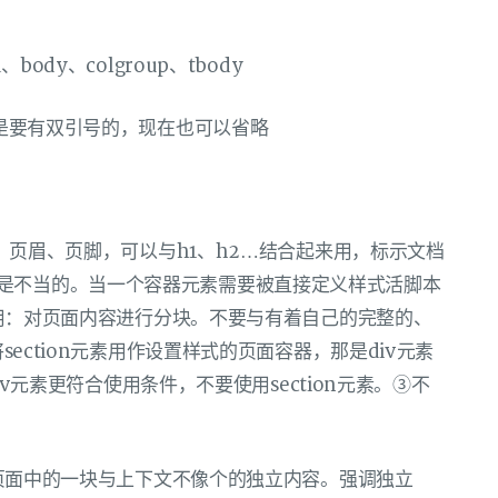
ody、colgroup、tbody
t是要有双引号的，现在也可以省略
章节、页眉、页脚，可以与h1、h2…结合起来用，标示文档
是不当的。当一个容器元素需要被直接定义样式活脚本
。作用：对页面内容进行分块。不要与有着自己的完整的、
section元素用作设置样式的页面容器，那是div元素
nav元素更符合使用条件，不要使用section元素。③不
表示页面中的一块与上下文不像个的独立内容。强调独立