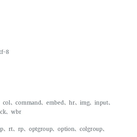
f-8
ol、command、embed、hr、img、input、
ack、wbr
t、rp、optgroup、option、colgroup、