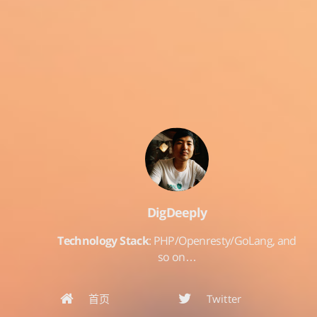
DigDeeply
Technology Stack
: PHP/Openresty/GoLang, and
so on…
首页
Twitter