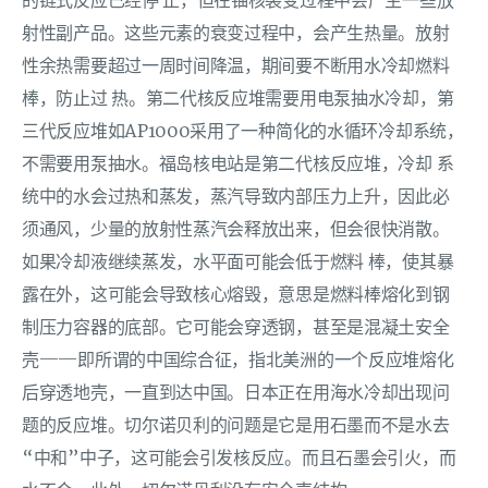
的链式反应已经停 止，但在铀核裂变过程中会产生一些放
射性副产品。这些元素的衰变过程中，会产生热量。放射
性余热需要超过一周时间降温，期间要不断用水冷却燃料
棒，防止过 热。第二代核反应堆需要用电泵抽水冷却，第
三代反应堆如AP1000采用了一种简化的水循环冷却系统，
不需要用泵抽水。福岛核电站是第二代核反应堆，冷却 系
统中的水会过热和蒸发，蒸汽导致内部压力上升，因此必
须通风，少量的放射性蒸汽会释放出来，但会很快消散。
如果冷却液继续蒸发，水平面可能会低于燃料 棒，使其暴
露在外，这可能会导致核心熔毁，意思是燃料棒熔化到钢
制压力容器的底部。它可能会穿透钢，甚至是混凝土安全
壳——即所谓的中国综合征，指北美洲的一个反应堆熔化
后穿透地壳，一直到达中国。日本正在用海水冷却出现问
题的反应堆。切尔诺贝利的问题是它是用石墨而不是水去
“中和”中子，这可能会引发核反应。而且石墨会引火，而