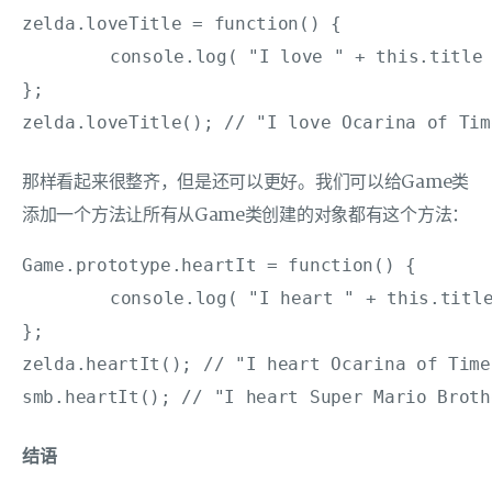
zelda.loveTitle = function() {

	console.log( "I love " + this.title );

};

zelda.loveTitle(); // "I love Ocarina of Tim
那样看起来很整齐，但是还可以更好。我们可以给Game类
添加一个方法让所有从Game类创建的对象都有这个方法：
Game.prototype.heartIt = function() {

	console.log( "I heart " + this.title );

};

zelda.heartIt(); // "I heart Ocarina of Time"
smb.heartIt(); // "I heart Super Mario Broth
结语