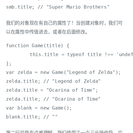
smb.title; // "Super Mario Brothers"
我们的对象现在有自己的属性了！当创建对象时，我们可
以在属性中传值进去，或者在后面修改。
function Game(title) {

	this.title = typeof title !== 'undefined' ? title : "";

};

var zelda = new Game("Legend of Zelda");

zelda.title; // "Legend of Zelda"

zelda.title = "Ocarina of Time";

zelda.title; // "Ocarina of Time"

var blank = new Game();

blank.title; // "" 