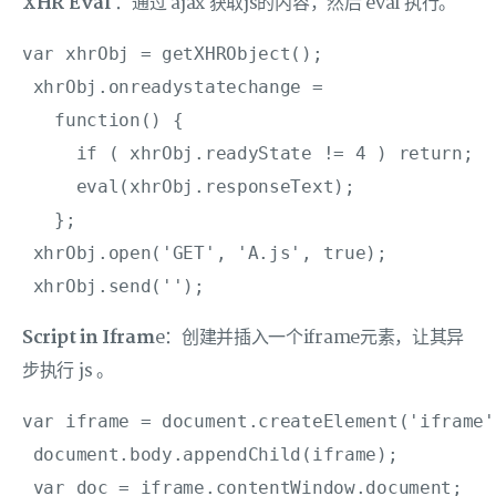
XHR Eval
：通过 ajax 获取js的内容，然后 eval 执行。
var xhrObj = getXHRObject();

 xhrObj.onreadystatechange =

   function() {

     if ( xhrObj.readyState != 4 ) return;

     eval(xhrObj.responseText);

   };

 xhrObj.open('GET', 'A.js', true);

 xhrObj.send('');
Script in Ifram
e：创建并插入一个iframe元素，让其异
步执行 js 。
var iframe = document.createElement('iframe')
 document.body.appendChild(iframe);

 var doc = iframe.contentWindow.document;
