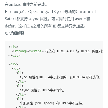
在onload 事件之前完成。
Firefox 3.6、Opera 10.5、IE 9 和 最新的Chrome 和
Safari 都支持 async 属性。可以同时使用 async 和
defer，这样IE 4之后的所有 IE 都支持异步加载。
3. 详细解释
<
div
>
<
strong
>
<
script
>
 标签在 HTML 4.01 与 HTML5 的区别：
<
</
div
>
<
div
>
<
ul
>
<
li
>
      type 属性在HTML 4中是必须的，在HTML5中是可选的。

</
li
>
<
li
>
      async 属性是HTML5中新增的。

</
li
>
<
li
>
      个别属性（xml:space）在HTML5中不支持。

</
li
>