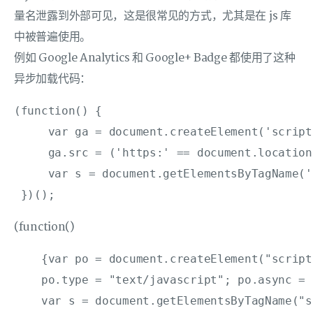
量名泄露到外部可见，这是很常见的方式，尤其是在 js 库
中被普遍使用。
例如 Google Analytics 和 Google+ Badge 都使用了这种
异步加载代码：
(function() {

     var ga = document.createElement('script
     ga.src = ('https:' == document.location
     var s = document.getElementsByTagName('
 })();
(function()
    {var po = document.createElement("script"
    po.type = "text/javascript"; po.async = 
    var s = document.getElementsByTagName("s