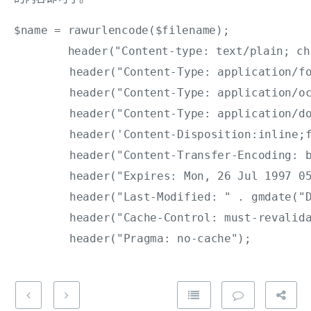
$name = rawurlencode($filename);

        header("Content-type: text/plain; ch
	header("Content-Type: application/force-download");  

	header("Content-Type: application/octet-stream");  

	header("Content-Type: application/download");  

	header('Content-Disposition:inline;filename="'.$name.txt.'"');  

	header("Content-Transfer-Encoding: binary");  

	header("Expires: Mon, 26 Jul 1997 05:00:00 GMT");  

	header("Last-Modified: " . gmdate("D, d M Y H:i:s") . " GMT");  

	header("Cache-Control: must-revalidate, post-check=0, pre-check=0");  
