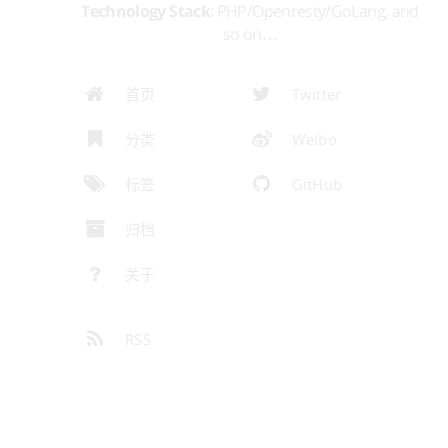
Technology Stack
: PHP/Openresty/GoLang, and
so on…
首页
Twitter
分类
Weibo
标签
GitHub
归档
关于
RSS