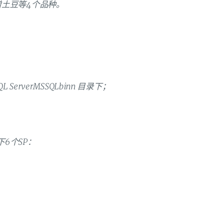
土豆等4个品种。
t SQL ServerMSSQLbinn 目录下；
下6个SP：