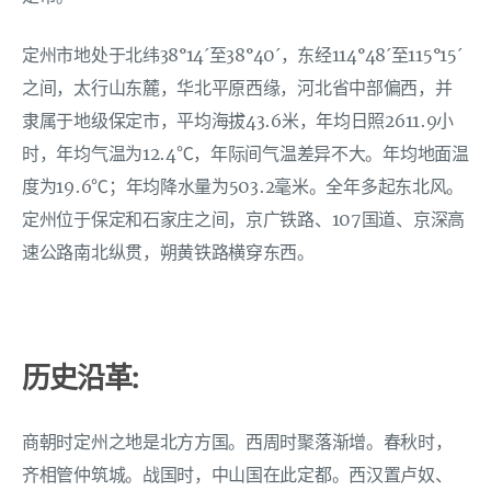
定州市地处于北纬38°14ˊ至38°40ˊ，东经114°48ˊ至115°15ˊ
之间，太行山东麓，华北平原西缘，河北省中部偏西，并
隶属于地级保定市，平均海拔43.6米，年均日照2611.9小
时，年均气温为12.4℃，年际间气温差异不大。年均地面温
度为19.6℃；年均降水量为503.2毫米。全年多起东北风。
定州位于保定和石家庄之间，京广铁路、107国道、京深高
速公路南北纵贯，朔黄铁路横穿东西。
历史沿革:
商朝时定州之地是北方方国。西周时聚落渐增。春秋时，
齐相管仲筑城。战国时，中山国在此定都。西汉置卢奴、