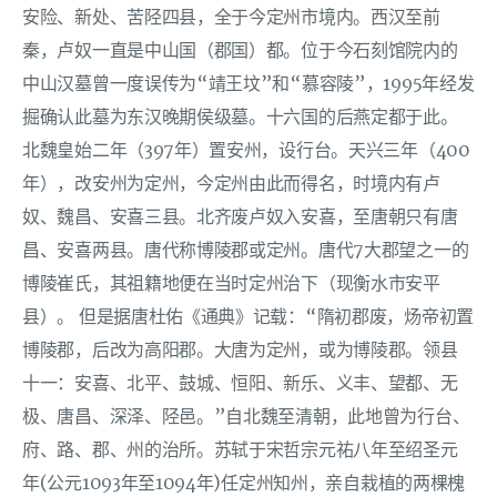
安险、新处、苦陉四县，全于今定州市境内。西汉至前
秦，卢奴一直是中山国（郡国）都。位于今石刻馆院内的
中山汉墓曾一度误传为“靖王坟”和“慕容陵”，1995年经发
掘确认此墓为东汉晚期侯级墓。十六国的后燕定都于此。
北魏皇始二年（397年）置安州，设行台。天兴三年（400
年），改安州为定州，今定州由此而得名，时境内有卢
奴、魏昌、安喜三县。北齐废卢奴入安喜，至唐朝只有唐
昌、安喜两县。唐代称博陵郡或定州。唐代7大郡望之一的
博陵崔氏，其祖籍地便在当时定州治下（现衡水市安平
县）。 但是据唐杜佑《通典》记载：“隋初郡废，炀帝初置
博陵郡，后改为高阳郡。大唐为定州，或为博陵郡。领县
十一：安喜、北平、鼓城、恒阳、新乐、义丰、望都、无
极、唐昌、深泽、陉邑。”自北魏至清朝，此地曾为行台、
府、路、郡、州的治所。苏轼于宋哲宗元祐八年至绍圣元
年(公元1093年至1094年)任定州知州，亲自栽植的两棵槐