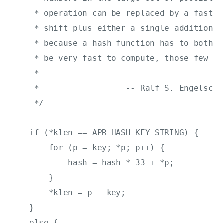
     * operation can be replaced by a faster
     * shift plus either a single addition o
     * because a hash function has to both d
     * be very fast to compute, those few nu
     *

     *                  -- Ralf S. Engelschal
     */

    if (*klen == APR_HASH_KEY_STRING) {

        for (p = key; *p; p++) {

            hash = hash * 33 + *p;

        }

        *klen = p - key;

    }

    else {
