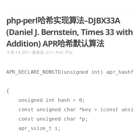
php-perl哈希实现算法–DJBX33A
(Daniel J. Bernstein, Times 33 with
Addition) APR哈希默认算法
十月 14, 2011
发布在
cc++
,
Perl
,
Php
APR_DECLARE_NONSTD(unsigned int) apr_hashfun
                                            
{

    unsigned int hash = 0;

    const unsigned char *key = (const unsign
    const unsigned char *p;

    apr_ssize_t i;
