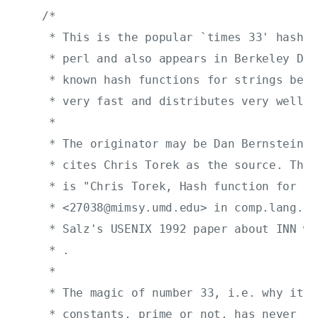
    /*

     * This is the popular `times 33' hash a
     * perl and also appears in Berkeley DB.
     * known hash functions for strings beca
     * very fast and distributes very well.

     *

     * The originator may be Dan Bernstein b
     * cites Chris Torek as the source. The 
     * is "Chris Torek, Hash function for te
     * <27038@mimsy.umd.edu> in comp.lang.c 
     * Salz's USENIX 1992 paper about INN wh
     * .

     *

     * The magic of number 33, i.e. why it w
     * constants, prime or not, has never be