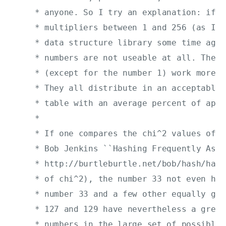
     * anyone. So I try an explanation: if o
     * multipliers between 1 and 256 (as I d
     * data structure library some time ago)
     * numbers are not useable at all. The r
     * (except for the number 1) work more o
     * They all distribute in an acceptable 
     * table with an average percent of appr
     *

     * If one compares the chi^2 values of t
     * Bob Jenkins ``Hashing Frequently Aske
     * http://burtleburtle.net/bob/hash/hash
     * of chi^2), the number 33 not even has
     * number 33 and a few other equally goo
     * 127 and 129 have nevertheless a great
     * numbers in the large set of possible 