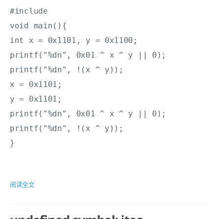
void main(){

int x = 0x1101, y = 0x1100;

printf("%dn", 0x01 ^ x ^ y || 0);

printf("%dn", !(x ^ y));

x = 0x1101;

y = 0x1101;

printf("%dn", 0x01 ^ x ^ y || 0);

printf("%dn", !(x ^ y));

阅读全文